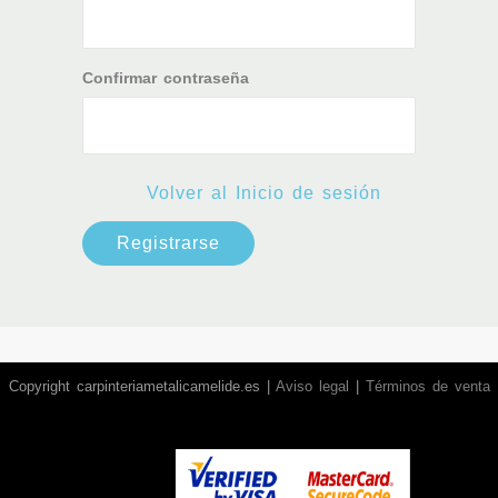
Confirmar contraseña
Volver al Inicio de sesión
Registrarse
Copyright carpinteriametalicamelide.es |
Aviso legal
|
Términos de venta